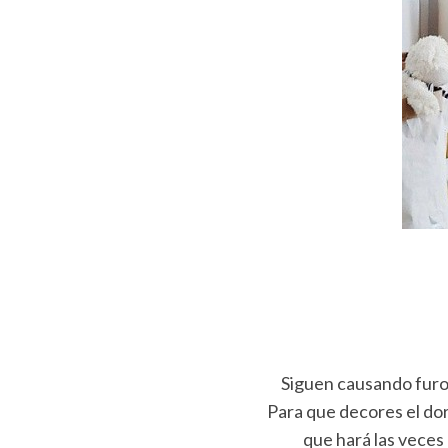
S
e
a
r
c
h
f
o
r
:
Siguen causando furor
Para que decores el dor
que hará las vece