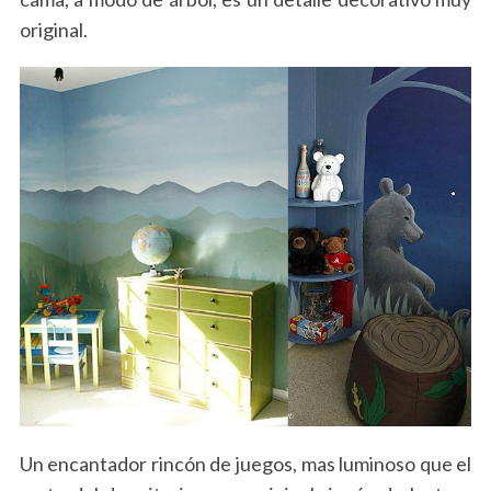
original.
S
e
a
r
c
h
f
o
r
:
Un encantador rincón de juegos, mas luminoso que el