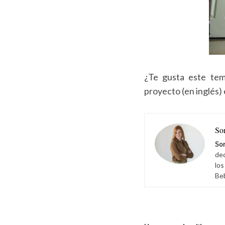
r
:
¿Te gusta este tem
proyecto (en inglés)
So
Son
dec
los
Be