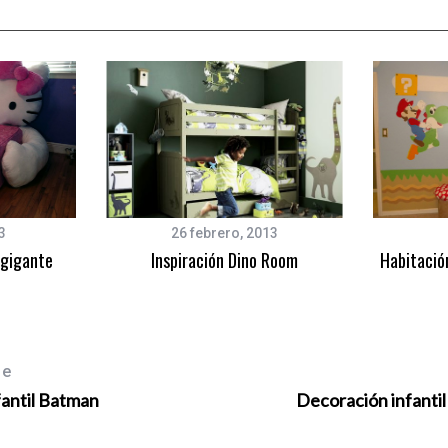
3
26 febrero, 2013
 gigante
Inspiración Dino Room
Habitación
le
fantil Batman
Decoración infanti