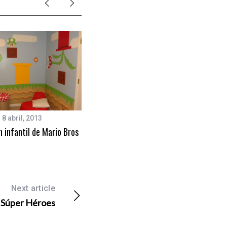
8 abril, 2013
18 enero, 2013
 infantil de Mario Bros
Decoración Pirata de Laura Ashley
Next article
l Súper Héroes