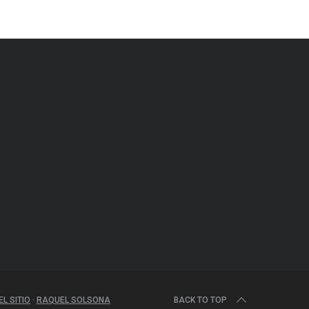
L SITIO
·
RAQUEL SOLSONA
BACK TO TOP