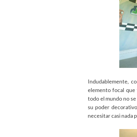
S
e
a
r
c
h
f
o
Indudablemente, co
r
elemento focal que 
:
todo el mundo no se 
su poder decorativo 
necesitar casi nada 