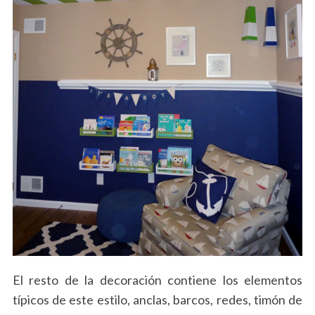
S
e
a
r
c
h
f
o
r
:
El resto de la decoración contiene los elementos
típicos de este estilo, anclas, barcos, redes, timón de