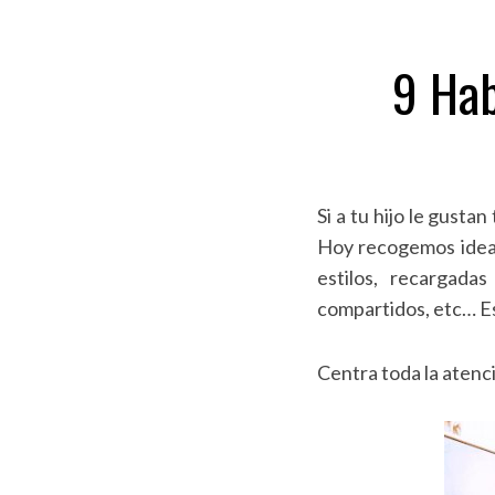
9 Hab
Si a tu hijo le gusta
Hoy recogemos ideas 
estilos, recargadas
compartidos, etc… E
Centra toda la atenc