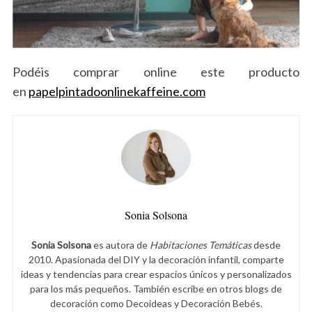
Podéis comprar online este producto
en
papelpintadoonlinekaffeine.com
S
e
a
r
Sonia Solsona
c
h
Sonia Solsona
es autora de
Habitaciones Temáticas
desde
f
2010. Apasionada del DIY y la decoración infantil, comparte
o
ideas y tendencias para crear espacios únicos y personalizados
para los más pequeños. También escribe en otros blogs de
r
decoración como Decoideas y Decoración Bebés.
: