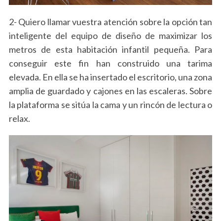
2- Quiero llamar vuestra atención sobre la opción tan
inteligente del equipo de diseño de maximizar los
metros de esta habitación infantil pequeña. Para
conseguir este fin han construido una tarima
elevada. En ella se ha insertado el escritorio, una zona
amplia de guardado y cajones en las escaleras. Sobre
la plataforma se sitúa la cama y un rincón de lectura o
S
relax.
e
a
r
c
h
f
o
r
: