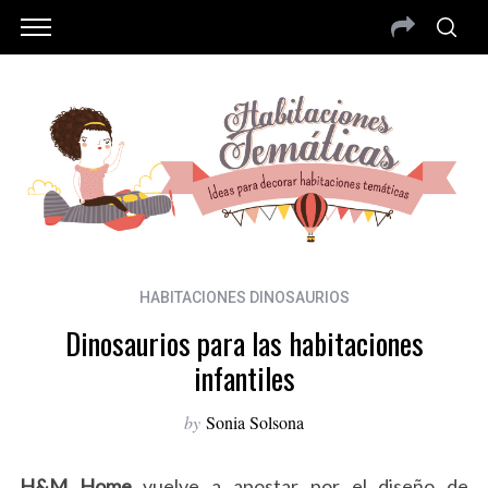
HABITACIONES DINOSAURIOS
Dinosaurios para las habitaciones
infantiles
by
Sonia Solsona
H&M Home
vuelve a apostar por el diseño de