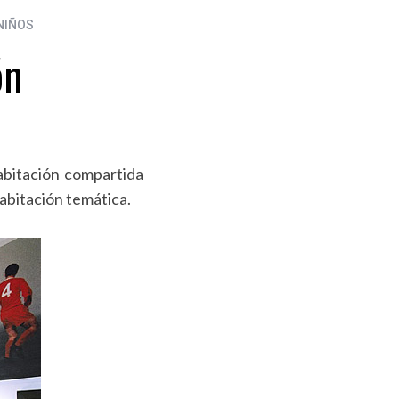
NIÑOS
ón
abitación compartida
abitación temática.