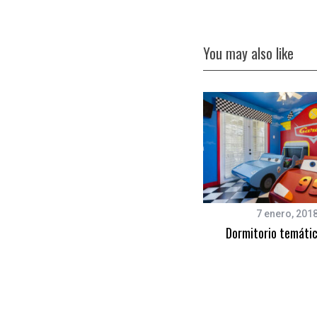
You may also like
27 mayo, 2018
7 enero, 201
Complementos decorativos Fútbol
Dormitorio temáti
ideales para decorar la habitación
del peque