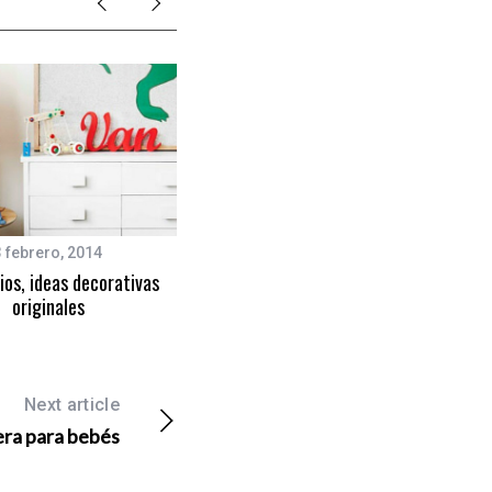
3 febrero, 2014
14 febrero, 2013
ios, ideas decorativas
Funda nórdica y cortina de
originales
Dinosaurios
Next article
era para bebés