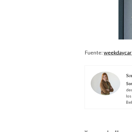
r
:
Fuente:
weekdaycar
So
Son
dec
los
Be