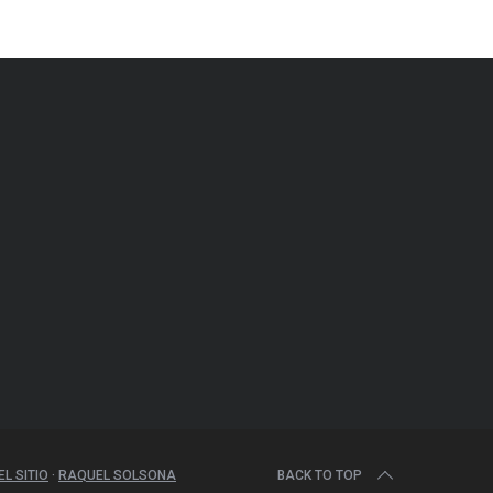
L SITIO
·
RAQUEL SOLSONA
BACK TO TOP