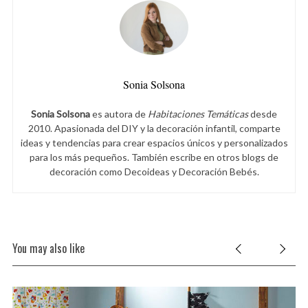
Sonia Solsona
S
Sonia Solsona
es autora de
Habitaciones Temáticas
desde
e
2010. Apasionada del DIY y la decoración infantil, comparte
a
ideas y tendencias para crear espacios únicos y personalizados
r
para los más pequeños. También escribe en otros blogs de
c
decoración como Decoideas y Decoración Bebés.
h
f
o
r
:
You may also like